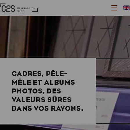
Aller
Panneau de gestion des cookies
Page
au
Ouvrir
d'accueil
contenu
le
principal
menu
CADRES, PÊLE-
MÊLE ET ALBUMS
PHOTOS, DES
VALEURS SÛRES
DANS VOS RAYONS.