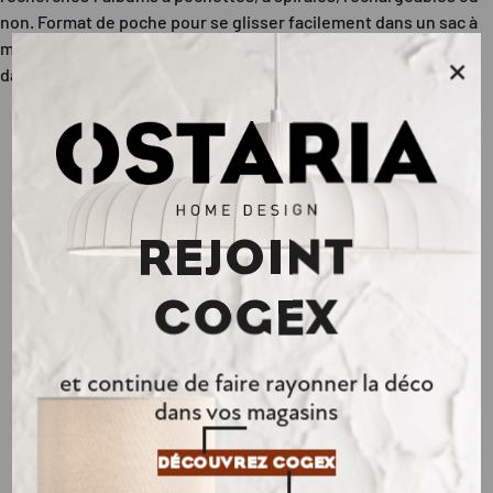
non. Format de poche pour se glisser facilement dans un sac à
main, ou format évènementiel pour les souvenirs à exposer
×
dans une bibliothèque ou sur la table basse.
À découvrir
au showroom
REJOINT
Tous ces produits et bien plus encore, sur 1500 m2 de
COGEX
showroom permanent aux portes de Paris.
et continue de faire rayonner la déco
Découvrez
PRENDRE RDV
dans vos magasins
également
DÉCOUVREZ COGEX