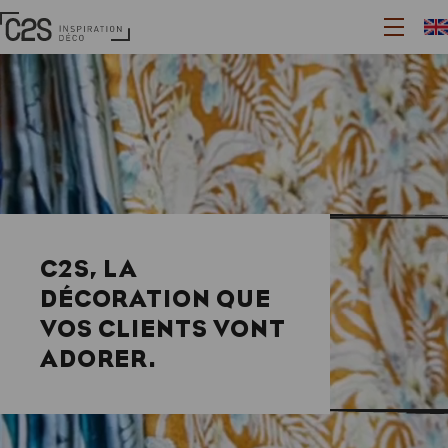
Aller
Panneau de gestion des cookies
Page
au
Ouvrir
d'accueil
contenu
le
principal
menu
C2S, LA
DÉCORATION QUE
VOS CLIENTS VONT
ADORER.