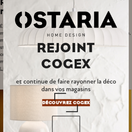
pour personnaliser sans se
ruiner
Élément clé de la personnalisation d’une déco, la décoration
murale revêt des formes extraordinairement diverses. Horloge,
miroir ou pur objet décoratif ? Jouant avec les matières et les
REJOINT
styles, chacun peut habiller ses murs selon sa sensibilité et
créer différentes ambiances dans toutes les pièces de la
COGEX
maison.
Lire la suite
et continue de faire rayonner la déco
dans vos magasins
DÉCOUVREZ COGEX